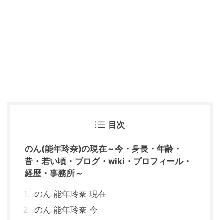
目次
のん(能年玲奈)の現在～今・身長・年齢・
昔・若い頃・ブログ・wiki・プロフィール・
経歴・事務所～
のん 能年玲奈 現在
のん 能年玲奈 今