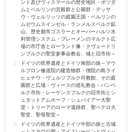
ント及びヴィスマールの歴史地区・ポツダ
ムとベルリンの宮殿群と公園群・デッサ
ウ・ヴェルリッツの庭園王国・ベルリンの
ムゼウムスインゼル・ランメルスベルク鉱
山、歴史都市ゴスラーとオーバーハルツ水
利管理システム・ブレーメンのマルクト広
場の市庁舎とローラント像・クヴェードリ
ンブルクの聖堂参事会教会、城と旧市街～
ドイツの世界遺産とドイツ南部の旅～マウ
ルブロン修道院の建造物群・僧院の島ライ
ヒェナウ・ヴュルツブルク司教館、その庭
園群と広場・ヴィースの巡礼教会・バンベ
ルク市街・レーゲンスブルクの旧市街とシ
ュタットアムホーフ・シュパイアー大聖
堂・トリーアのローマ遺跡群、聖ペテロ大
聖堂、聖母聖堂～
ドイツの世界遺産とドイツ中部の旅と古城
～ムスカウ公園・アイスレーベンとヴィッ