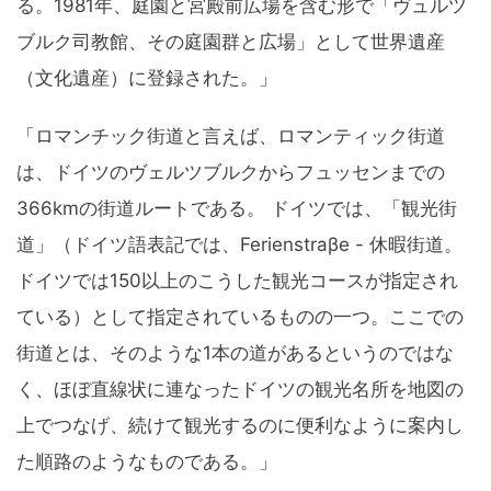
る。1981年、庭園と宮殿前広場を含む形で「ヴュルツ
ブルク司教館、その庭園群と広場」として世界遺産
（文化遺産）に登録された。」
「ロマンチック街道と言えば、ロマンティック街道
は、ドイツのヴェルツブルクからフュッセンまでの
366kmの街道ルートである。 ドイツでは、「観光街
道」（ドイツ語表記では、Ferienstraβe - 休暇街道。
ドイツでは150以上のこうした観光コースが指定され
ている）として指定されているものの一つ。ここでの
街道とは、そのような1本の道があるというのではな
く、ほぼ直線状に連なったドイツの観光名所を地図の
上でつなげ、続けて観光するのに便利なように案内し
た順路のようなものである。」