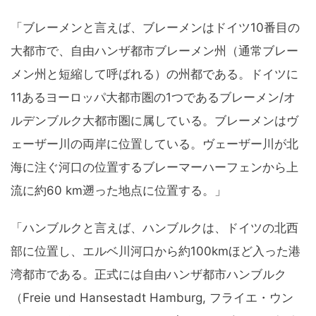
「ブレーメンと言えば、ブレーメンはドイツ10番目の
大都市で、自由ハンザ都市ブレーメン州（通常ブレー
メン州と短縮して呼ばれる）の州都である。ドイツに
11あるヨーロッパ大都市圏の1つであるブレーメン/オ
ルデンブルク大都市圏に属している。ブレーメンはヴ
ェーザー川の両岸に位置している。ヴェーザー川が北
海に注ぐ河口の位置するブレーマーハーフェンから上
流に約60 km遡った地点に位置する。」
「ハンブルクと言えば、ハンブルクは、ドイツの北西
部に位置し、エルベ川河口から約100kmほど入った港
湾都市である。正式には自由ハンザ都市ハンブルク
（Freie und Hansestadt Hamburg, フライエ・ウン