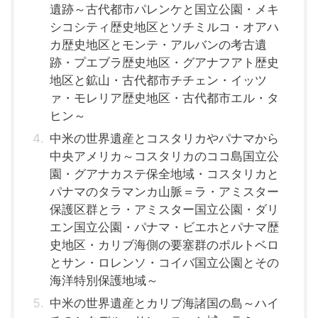
遺跡～古代都市パレンケと国立公園・メキ
シコシティ歴史地区とソチミルコ・オアハ
カ歴史地区とモンテ・アルバンの考古遺
跡・プエブラ歴史地区・グアナフアト歴史
地区と鉱山・古代都市チチェン・イッツ
ァ・モレリア歴史地区・古代都市エル・タ
ヒン～
中米の世界遺産とコスタリカやパナマから
中央アメリカ～コスタリカのココ島国立公
園・グアナカステ保全地域・コスタリカと
パナマのタラマンカ山脈＝ラ・アミスター
保護区群とラ・アミスター国立公園・ダリ
エン国立公園・パナマ・ビエホとパナマ歴
史地区・カリブ海側の要塞群のポルトベロ
とサン・ロレンソ・コイバ国立公園とその
海洋特別保護地域～
中米の世界遺産とカリブ海諸国の島～ハイ