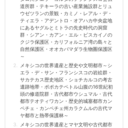
道所群・テキーラの古い産業施設群とリュ
ウゼツランの景観・カミノ・レアル・デ・
ティエラ・アデントロ・オアハカ中央盆地
にあるヤグルとミトラの先史時代の洞窟
群・シアン・カアン・エル・ビスカイノの
クジラ保護区・カリフォルニア湾の島々と
自然保護区・オオカバマダラ生物圏保護区
～
メキシコの世界遺産と歴史や文明都市～シ
エラ・デ・サン・フランシスコの岩絵群・
サカテカス歴史地区・ショチカルコの考古
遺跡地帯・ポポカテペトル山腹の16世紀初
頭の修道院群・古代都市ウシュマル・古代
都市テオティワカン・歴史的城塞都市カン
ペチェ・カンペチェ州カラクムルの古代マ
ヤ都市と熱帯保護林～
メキシコの世界遺産とマヤ文明や古代都市