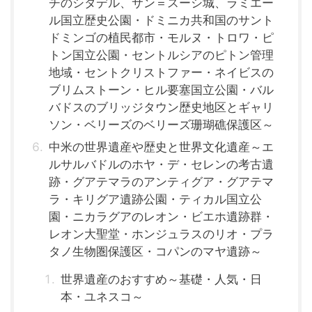
チのシタデル、サン＝スーシ城、ラミエー
ル国立歴史公園・ドミニカ共和国のサント
ドミンゴの植民都市・モルヌ・トロワ・ピ
トン国立公園・セントルシアのピトン管理
地域・セントクリストファー・ネイビスの
ブリムストーン・ヒル要塞国立公園・バル
バドスのブリッジタウン歴史地区とギャリ
ソン・ベリーズのベリーズ珊瑚礁保護区～
中米の世界遺産や歴史と世界文化遺産～エ
ルサルバドルのホヤ・デ・セレンの考古遺
跡・グアテマラのアンティグア・グアテマ
ラ・キリグア遺跡公園・ティカル国立公
園・ニカラグアのレオン・ビエホ遺跡群・
レオン大聖堂・ホンジュラスのリオ・プラ
タノ生物圏保護区・コパンのマヤ遺跡～
世界遺産のおすすめ～基礎・人気・日
本・ユネスコ～