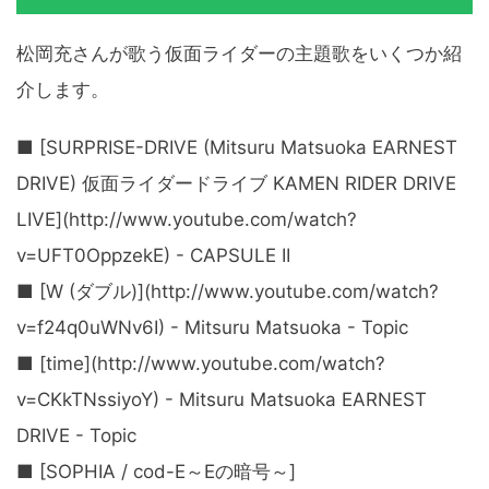
松岡充さんが歌う仮面ライダーの主題歌をいくつか紹
介します。
■ [SURPRISE-DRIVE (Mitsuru Matsuoka EARNEST
DRIVE) 仮面ライダードライブ KAMEN RIDER DRIVE
LIVE](http://www.youtube.com/watch?
v=UFT0OppzekE) - CAPSULE II
■ [W (ダブル)](http://www.youtube.com/watch?
v=f24q0uWNv6I) - Mitsuru Matsuoka - Topic
■ [time](http://www.youtube.com/watch?
v=CKkTNssiyoY) - Mitsuru Matsuoka EARNEST
DRIVE - Topic
■ [SOPHIA / cod-E～Eの暗号～]