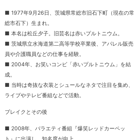
■ 1977年9月26日、茨城県常総市旧石下町（現在の常
総市石下）生まれ。
■ 本名は松丘夕子。旧芸名は赤いプルトニウム。
■ 茨城県立水海道第二高等学校卒業後、アパレル販売
員や介護職員などの仕事を経験。
■ 2004年、お笑いコンビ「赤いプルトニウム」を結
成。
■ 当時は奇抜な衣装とシュールなネタで注目を集め、
ライブやテレビ番組などで活動。
ブレイクとその後
■ 2008年、バラエティ番組『爆笑レッドカーペッ
ト』に出演し、知名度が向上。