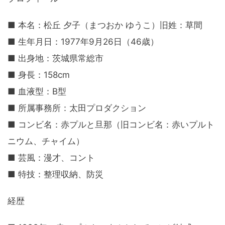
■ 本名：松丘 夕子（まつおか ゆうこ）旧姓：草間
■ 生年月日：1977年9月26日（46歳）
■ 出身地：茨城県常総市
■ 身長：158cm
■ 血液型：B型
■ 所属事務所：太田プロダクション
■ コンビ名：赤プルと旦那（旧コンビ名：赤いプルト
ニウム、チャイム）
■ 芸風：漫才、コント
■ 特技：整理収納、防災
経歴