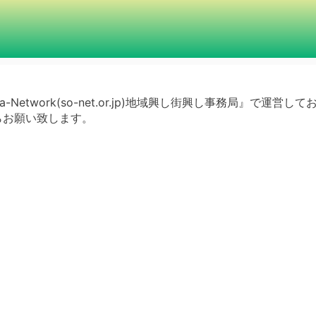
a-Network(so-net.or.jp)地域興し街興し事務局』で運営し
らお願い致します。