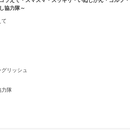
コラえて・スマスマ・スッキリ・いぬじかん・ゴルフ・
し協力隊～
えて
ングリッシュ
協力隊