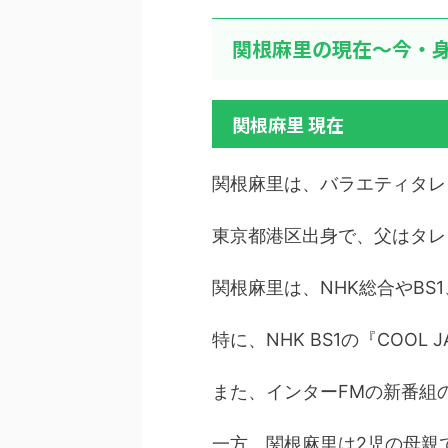
関根麻里の現在～今・身
関根麻里 現在
関根麻里は、バラエティタレ
東京都港区出身で、父はタレ
関根麻里は、NHK総合やBS
特に、NHK BS1の『COO
また、インターFMの新番組
一方、関根麻里は2児の母親