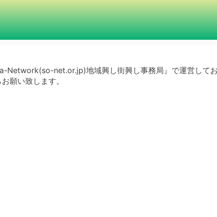
a-Network(so-net.or.jp)地域興し街興し事務局』で運営し
らお願い致します。