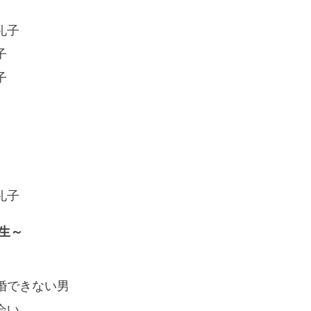
礼子
子
子
礼子
生～
結婚できない男
会い