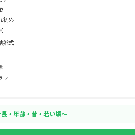
婚
れ初め
演
結婚式
供
ラマ
身長・年齢・昔・若い頃～