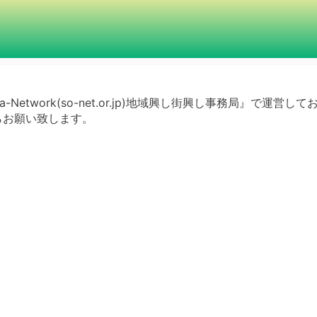
a-Network(so-net.or.jp)地域興し街興し事務局』で運営し
らお願い致します。