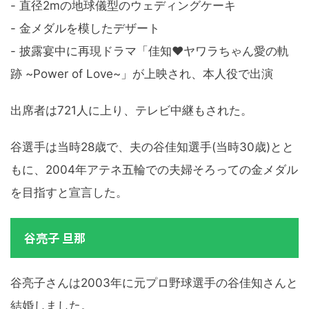
- 直径2mの地球儀型のウェディングケーキ
- 金メダルを模したデザート
- 披露宴中に再現ドラマ「佳知♥ヤワラちゃん愛の軌
跡 ~Power of Love~」が上映され、本人役で出演
出席者は721人に上り、テレビ中継もされた。
谷選手は当時28歳で、夫の谷佳知選手(当時30歳)とと
もに、2004年アテネ五輪での夫婦そろっての金メダル
を目指すと宣言した。
谷亮子 旦那
谷亮子さんは2003年に元プロ野球選手の谷佳知さんと
結婚しました。