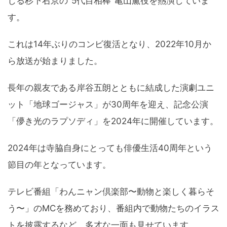
じる杉下右京の"5代目相棒"亀山薫役を熱演していま
す。
これは14年ぶりのコンビ復活となり、2022年10月か
ら放送が始まりました。
長年の親友である岸谷五朗とともに結成した演劇ユニ
ット「地球ゴージャス」が30周年を迎え、記念公演
「儚き光のラプソディ」を2024年に開催しています。
2024年は寺脇自身にとっても俳優生活40周年という
節目の年となっています。
テレビ番組「わんニャン倶楽部〜動物と楽しく暮らそ
う〜」のMCを務めており、番組内で動物たちのイラス
トを披露するなど、多才な一面も見せています。