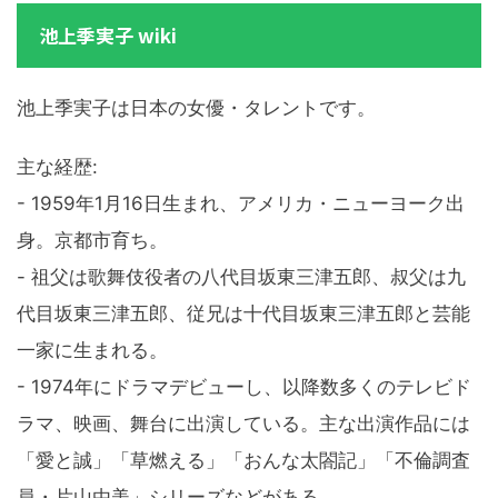
池上季実子 wiki
池上季実子は日本の女優・タレントです。
主な経歴:
- 1959年1月16日生まれ、アメリカ・ニューヨーク出
身。京都市育ち。
- 祖父は歌舞伎役者の八代目坂東三津五郎、叔父は九
代目坂東三津五郎、従兄は十代目坂東三津五郎と芸能
一家に生まれる。
- 1974年にドラマデビューし、以降数多くのテレビド
ラマ、映画、舞台に出演している。主な出演作品には
「愛と誠」「草燃える」「おんな太閤記」「不倫調査
員・片山由美」シリーズなどがある。