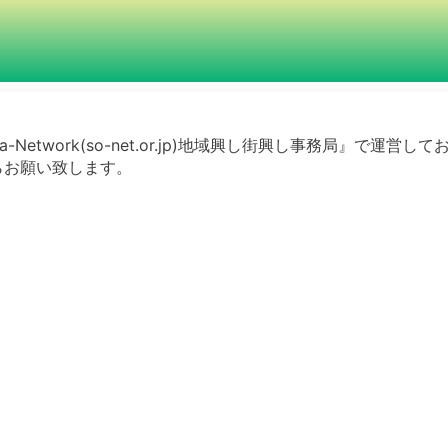
a-Network(so-net.or.jp)地域興し街興し事務局』で運営し
らお願い致します。