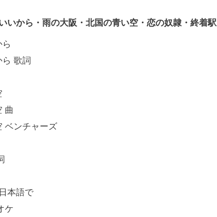
いいから・雨の大阪・北国の青い空・恋の奴隷・終着駅
から
ら 歌詞
空
 曲
空 ベンチャーズ
詞
 日本語で
オケ