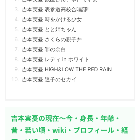
吉本実憂 表参道高校合唱部!
吉本実憂 時をかける少女
吉本実憂 とと姉ちゃん
吉本実憂 さくらの親子丼
吉本実憂 罪の余白
吉本実憂 レディ in ホワイト
吉本実憂 HiGH&LOW THE RED RAIN
吉本実憂 透子のセカイ
吉本実憂の現在～今・身長・年齢・
昔・若い頃・wiki・プロフィール・経