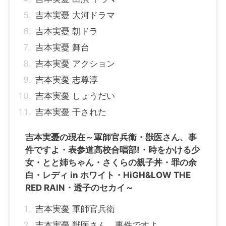
吉本実憂 大河ドラマ
吉本実憂 朝ドラ
吉本実憂 舞台
吉本実憂 アクション
吉本実憂 志尊淳
吉本実憂 しょうだい
吉本実憂 干された
吉本実憂の現在～軍師官兵衛・獣医さん、事
件ですよ・表参道高校合唱部!・時をかける少
女・とと姉ちゃん・さくらの親子丼・罪の余
白・レディ in ホワイト・HiGH&LOW THE
RED RAIN・透子のセカイ～
吉本実憂 軍師官兵衛
吉本実憂 獣医さん、事件ですよ