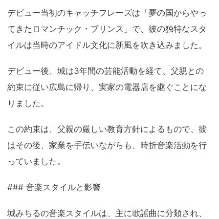
デビュー当初のキャッチフレーズは「夢の国からやっ
てきたロマンチック・プリンス」で、彼の独特なスタ
イルは当時のアイドル文化に新風を吹き込みました。
デビュー後、城は3年間の芸能活動を経て、父親との
約束に従い広島に帰り、実家の電器店を継ぐことにな
りました。
この約束は、父親の厳しい教育方針によるもので、彼
はその後、家業を手伝いながらも、時折音楽活動を行
っていました。
### 音楽スタイルと影響
城みちるの音楽スタイルは、主に歌謡曲に分類され、