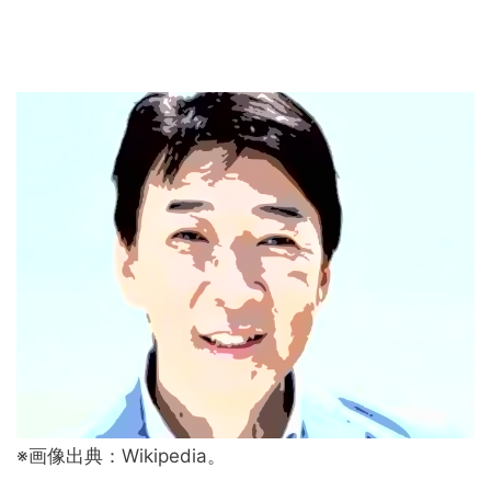
※画像出典：Wikipedia。