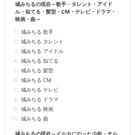
城みちるの現在～歌手・タレント・アイド
ル・似てる・髪型・CM・テレビ・ドラマ・
映画・曲～
城みちる 歌手
城みちる タレント
城みちる アイドル
城みちる 似てる
城みちる 髪型
城みちる CM
城みちる テレビ
城みちる ドラマ
城みちる 映画
城みちる 曲
城みちるの現在～イルカにのった少年・チル