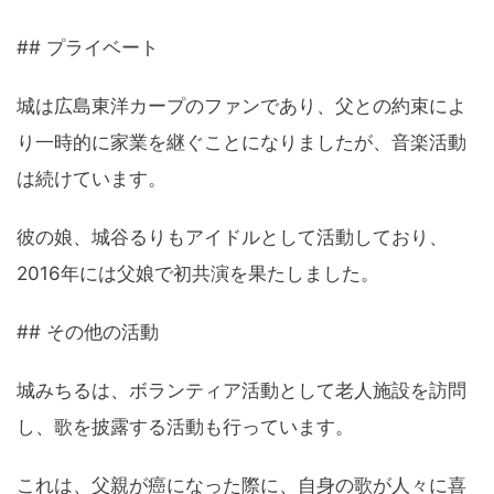
## プライベート
城は広島東洋カープのファンであり、父との約束によ
り一時的に家業を継ぐことになりましたが、音楽活動
は続けています。
彼の娘、城谷るりもアイドルとして活動しており、
2016年には父娘で初共演を果たしました。
## その他の活動
城みちるは、ボランティア活動として老人施設を訪問
し、歌を披露する活動も行っています。
これは、父親が癌になった際に、自身の歌が人々に喜