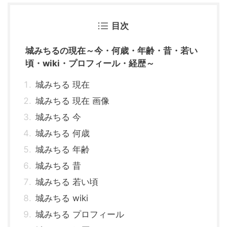
目次
城みちるの現在～今・何歳・年齢・昔・若い
頃・wiki・プロフィール・経歴～
城みちる 現在
城みちる 現在 画像
城みちる 今
城みちる 何歳
城みちる 年齢
城みちる 昔
城みちる 若い頃
城みちる wiki
城みちる プロフィール