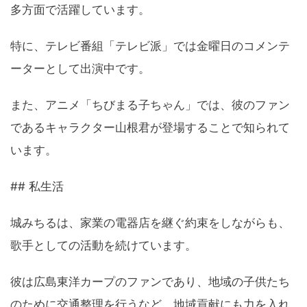
多方面で活躍しています。
特に、テレビ番組「テレビ派」では金曜日のコメンテ
ーターとして出演中です。
また、アニメ「ちびまる子ちゃん」では、彼のファン
であるキャラクター山根君が登場することで知られて
います。
## 私生活
城みちるは、家業の電器店を継ぐ約束をしながらも、
歌手としての活動を続けています。
彼は広島東洋カープのファンであり、地域の子供たち
のために交通整理を行うなど、地域貢献にも力を入れ