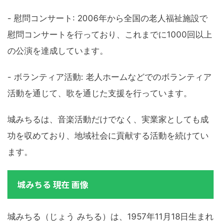
- 慰問コンサート: 2006年から全国の老人福祉施設で
慰問コンサートを行っており、これまでに1000回以上
の公演を達成しています。
- ボランティア活動: 老人ホームなどでのボランティア
活動を通じて、歌を通じた支援を行っています。
城みちるは、音楽活動だけでなく、実業家としても成
功を収めており、地域社会に貢献する活動を続けてい
ます。
城みちる 現在 画像
城みちる（じょう みちる）は、1957年11月18日生まれ