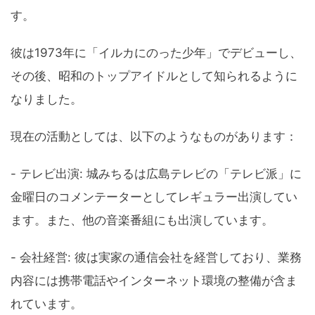
す。
彼は1973年に「イルカにのった少年」でデビューし、
その後、昭和のトップアイドルとして知られるように
なりました。
現在の活動としては、以下のようなものがあります：
- テレビ出演: 城みちるは広島テレビの「テレビ派」に
金曜日のコメンテーターとしてレギュラー出演してい
ます。また、他の音楽番組にも出演しています。
- 会社経営: 彼は実家の通信会社を経営しており、業務
内容には携帯電話やインターネット環境の整備が含ま
れています。