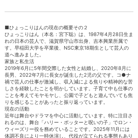
■ひょっこりはんの現在の概要その２
ひょっこりはん（本名：宮下聡）は、1987年4月28日生ま
れの日本の芸人で、滋賀県守山市出身、吉本興業所属で
す。早稲田大学を卒業後、NSC東京18期生として芸人の
道へ進みました。
家族と私生活
2019年6月に5年間交際した女性と結婚し、2020年8月に
長男、2022年7月に長女が誕生した2児の父です。コ●ナ
禍で芸人の仕事が激減し、収入減による焦りや精神的な苦
しさを経験したことを明かしています。子育て中も仕事の
ことを考えてモヤモヤし、公園で子どもと遊んでいても焦
りを感じることがあったと振り返っています。
現在の活動
近年は舞台やドラマを中心に活動しています。特に注目さ
れるのは、舞台「ハリー・ポッターと呪いの子」でロン・
ウィーズリー役を務めていることです。2025年11月には
体調不良により一時休演し、代役が立てられる事態もあり