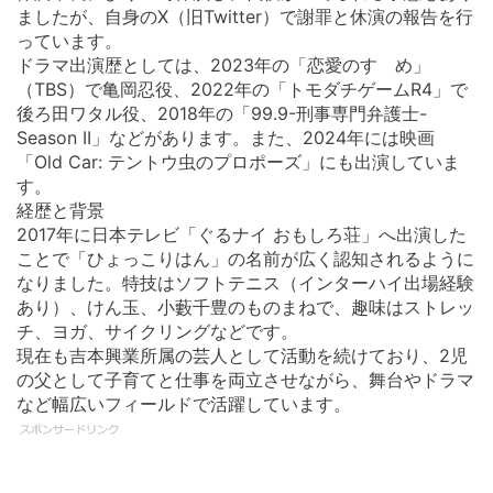
ましたが、自身のX（旧Twitter）で謝罪と休演の報告を行
っています。
ドラマ出演歴としては、2023年の「恋愛のすゝめ」
（TBS）で亀岡忍役、2022年の「トモダチゲームR4」で
後ろ田ワタル役、2018年の「99.9-刑事専門弁護士-
Season II」などがあります。また、2024年には映画
「Old Car: テントウ虫のプロポーズ」にも出演していま
す。
経歴と背景
2017年に日本テレビ「ぐるナイ おもしろ荘」へ出演した
ことで「ひょっこりはん」の名前が広く認知されるように
なりました。特技はソフトテニス（インターハイ出場経験
あり）、けん玉、小藪千豊のものまねで、趣味はストレッ
チ、ヨガ、サイクリングなどです。
現在も吉本興業所属の芸人として活動を続けており、2児
の父として子育てと仕事を両立させながら、舞台やドラマ
など幅広いフィールドで活躍しています。