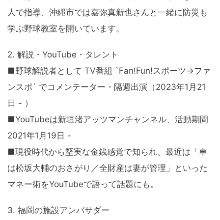
人で指導、沖縄市では嘉弥真新也さんと一緒に防災も
学ぶ野球教室を開いています。
2. 解説・YouTube・タレント
■野球解説者として TV番組 `Fan!Fun!スポーツ→ファ
ンスポ` でコメンテーター・隔週出演（2023年1月21
日 - ）
■YouTubeは新垣渚アッツマンチャンネル、活動期間
2021年1月19日 -
■現役時代から堅実な金銭感覚で知られ、最近は「車
は松坂大輔のおさがり／全財産は妻が管理」といった
マネー術をYouTubeで語って話題にも。
3. 福岡の施設アンバサダー