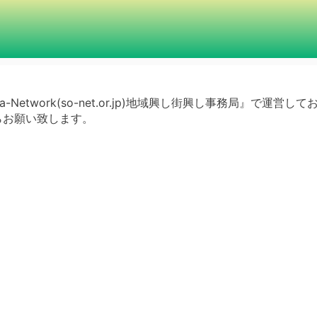
a-Network(so-net.or.jp)地域興し街興し事務局』で運営し
らお願い致します。