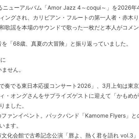
ューアルバム「Amor Jazz 4～coqui～」を2026
ィングされ、カリビアン・フルートの第一人者・赤木り
和歌謡を本場のサウンドで歌った一枚だと本人がコメン
音を「68歳、真夏の大冒険」と振り返っていました。
的に
いません。
わで奏でる東日本応援コンサート2026」、3月上旬は東
ィ・オングさんをサプライズゲストに迎えて「かもめが
りました。
ファンイベント。バックバンド「Kamome Flyers
います。
市文化会館で古希記念公演「唇よ、熱く君を語れ vol.3」を