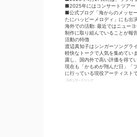
■2025年にはコンサートツアー
■公式ブログ「海からのメッセージ
たにハッピーメロディ」にも出
海外での活動: 最近ではニューヨー
制作に取り組んでいることが報
活動の特徴
渡辺真知子はシンガーソングラ
軽快なトークで人気を集めてい
露し、国内外で高い評価を得て
現在も「かもめが翔んだ日」「
に行っている現役アーティスト