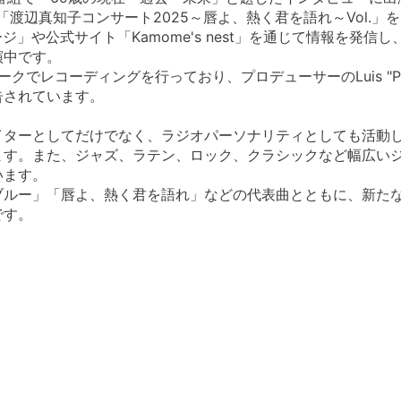
「渡辺真知子コンサート2025～唇よ、熱く君を語れ～Vol.」
」や公式サイト「Kamome's nest」を通じて情報を発信
演中です。
クでレコーディングを行っており、プロデューサーのLuis "Peri
告されています。
イターとしてだけでなく、ラジオパーソナリティとしても活動
ます。また、ジャズ、ラテン、ロック、クラシックなど幅広い
います。
ブルー」「唇よ、熱く君を語れ」などの代表曲とともに、新た
です。