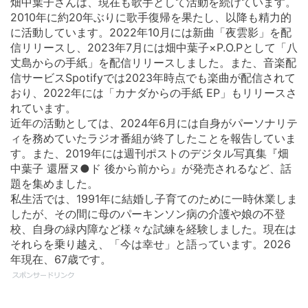
畑中葉子さんは、現在も歌手として活動を続けています。
2010年に約20年ぶりに歌手復帰を果たし、以降も精力的
に活動しています。2022年10月には新曲「夜雲影」を配
信リリースし、2023年7月には畑中葉子×P.O.Pとして「八
丈島からの手紙」を配信リリースしました。また、音楽配
信サービスSpotifyでは2023年時点でも楽曲が配信されて
おり、2022年には「カナダからの手紙 EP」もリリースさ
れています。
近年の活動としては、2024年6月には自身がパーソナリテ
ィを務めていたラジオ番組が終了したことを報告していま
す。また、2019年には週刊ポストのデジタル写真集『畑
中葉子 還暦ヌ●ド 後から前から』が発売されるなど、話
題を集めました。
私生活では、1991年に結婚し子育てのために一時休業しま
したが、その間に母のパーキンソン病の介護や娘の不登
校、自身の緑内障など様々な試練を経験しました。現在は
それらを乗り越え、「今は幸せ」と語っています。2026
年現在、67歳です。