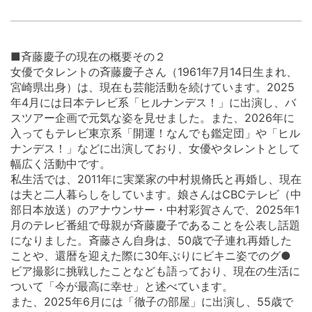
■斉藤慶子の現在の概要その２
女優でタレントの斉藤慶子さん（1961年7月14日生まれ、
宮崎県出身）は、現在も芸能活動を続けています。2025
年4月には日本テレビ系「ヒルナンデス！」に出演し、バ
スツアー企画で元気な姿を見せました。また、2026年に
入ってもテレビ東京系「開運！なんでも鑑定団」や「ヒル
ナンデス！」などに出演しており、女優やタレントとして
幅広く活動中です。
私生活では、2011年に実業家の中村規脩氏と再婚し、現在
は夫と二人暮らしをしています。娘さんはCBCテレビ（中
部日本放送）のアナウンサー・中村彩賀さんで、2025年1
月のテレビ番組で母親が斉藤慶子であることを公表し話題
になりました。斉藤さん自身は、50歳で子連れ再婚した
ことや、還暦を迎えた際に30年ぶりにビキニ姿でのグ●
ビア撮影に挑戦したことなども語っており、現在の生活に
ついて「今が最高に幸せ」と述べています。
また、2025年6月には「徹子の部屋」に出演し、55歳で