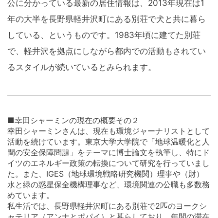
公に分かっている最新の居住情報は、2013年現在は1
年の大半を長野県軽井沢町にある別荘で犬と共に暮ら
している、というものです。1983年頃に建てた別荘
で、軽井沢を拠点にしながら都内での活動もされてい
るスタイルが続いているとみられます。
■幸田シャーミンの現在の概要その２
幸田シャーミンさんは、現在も環境ジャーナリストとして
活動を続けています。東京大学大学院で「地球温暖化と人
間の安全保障問題」をテーマに博士論文を執筆し、特にド
イツのエネルギー政策の転換について研究を行っていまし
た。また、IGES（地球環境戦略研究機関）理事や（財）
水と緑の惑星保全機構理事など、環境関連の公職も多数務
めています。
私生活では、長野県軽井沢町にある別荘で2匹のヨークシ
ャテリア（アンナとポパイ）と暮らしており、年間の滞在