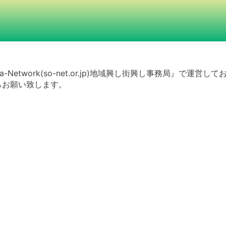
a-Network(so-net.or.jp)地域興し街興し事務局』で運営し
らお願い致します。