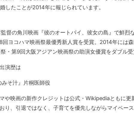
離婚したことが2014年に報じられています。
宣彦監督の角川映画『彼のオートバイ、彼女の島』で鮮烈な
8回ヨコハマ映画祭最優秀新人賞を受賞。2014年には
画祭・第9回大阪アジアン映画祭の助演女優賞をダブル
出演歴は
んのみそ汁』片桐医師役
や映画の新作クレジットは公式・Wikipediaともに
おり、引退ではなく、子育てを優先しながらマイペース