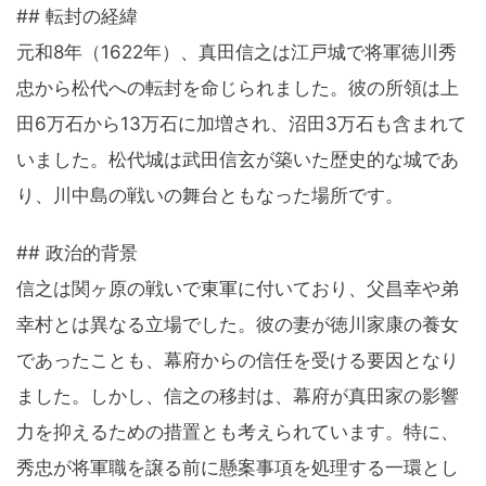
## 転封の経緯
元和8年（1622年）、真田信之は江戸城で将軍徳川秀
忠から松代への転封を命じられました。彼の所領は上
田6万石から13万石に加増され、沼田3万石も含まれて
いました。松代城は武田信玄が築いた歴史的な城であ
り、川中島の戦いの舞台ともなった場所です。
## 政治的背景
信之は関ヶ原の戦いで東軍に付いており、父昌幸や弟
幸村とは異なる立場でした。彼の妻が徳川家康の養女
であったことも、幕府からの信任を受ける要因となり
ました。しかし、信之の移封は、幕府が真田家の影響
力を抑えるための措置とも考えられています。特に、
秀忠が将軍職を譲る前に懸案事項を処理する一環とし