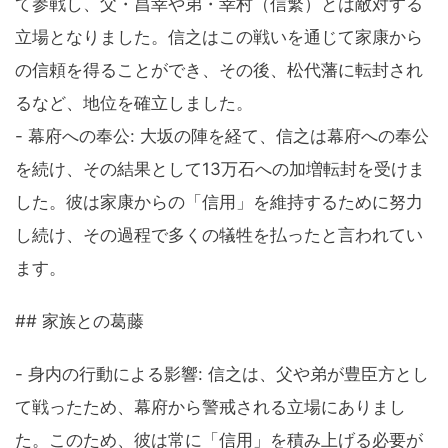
て参戦し、父・昌幸や弟・幸村（信繁）とは敵対する
立場となりました。信之はこの戦いを通じて家康から
の信頼を得ることができ、その後、松代藩に転封され
るなど、地位を確立しました。
- 幕府への奉公: 大坂の陣を経て、信之は幕府への奉公
を続け、その結果として13万石への加増転封を受けま
した。彼は家康からの「信用」を維持するために努力
し続け、その過程で多くの犠牲を払ったと言われてい
ます。
## 家族との葛藤
- 身内の行動による影響: 信之は、父や弟が豊臣方とし
て戦ったため、幕府から警戒される立場にありまし
た。このため、彼は常に「信用」を積み上げる必要が