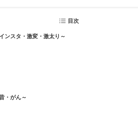
目次
インスタ・激変・激太り～
昔・がん～