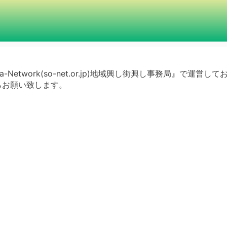
a-Network(so-net.or.jp)地域興し街興し事務局』で運営し
らお願い致します。