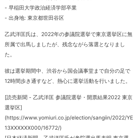
- 早稲田大学政治経済学部卒業
- 出身地: 東京都世田谷区
乙武洋匡氏は、2022年の参議院選挙で東京選挙区に無
所属で出馬しましたが、残念ながら落選となりまし
た。
彼は選挙期間中、渋谷から国会議事堂まで自分の足で
12時間歩き通すなど、熱心に選挙活動を行いました。
[読売新聞 - 乙武洋匡 参議院選挙・開票結果2022 東京
選挙区]
(https://www.yomiuri.co.jp/election/sangiin/2022/YE
13XXXXXX000/16772/)
[日本経済新聞 - 乙武洋匡氏が参院選出馬表明 東京選