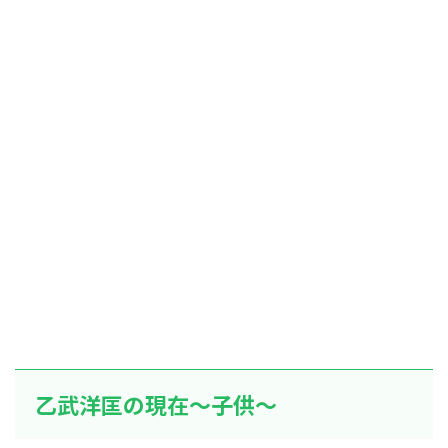
乙武洋匡の現在～子供～