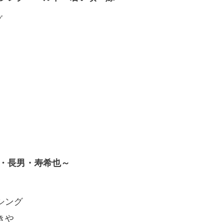
グ
・長男・寿希也～
シング
きや