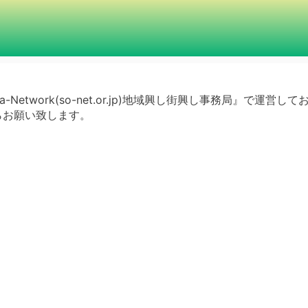
a-Network(so-net.or.jp)地域興し街興し事務局』で運営し
らお願い致します。