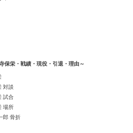
寺保栄・戦績・現役・引退・理由～
栄
 対談
 試合
 場所
一郎 骨折