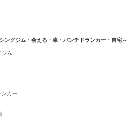
シングジム・会える・車・パンチドランカー・自宅～
グジム
ランカー
市