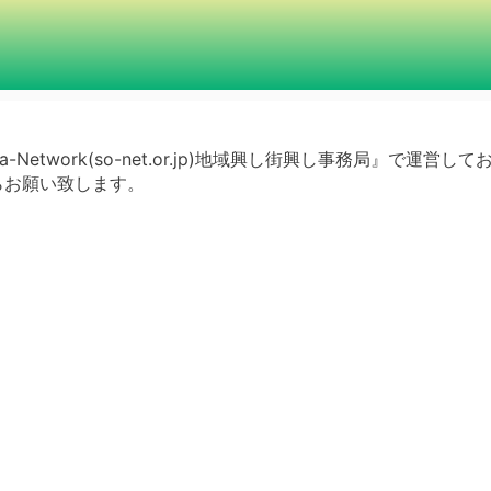
a-Network(so-net.or.jp)地域興し街興し事務局』で運営し
らお願い致します。