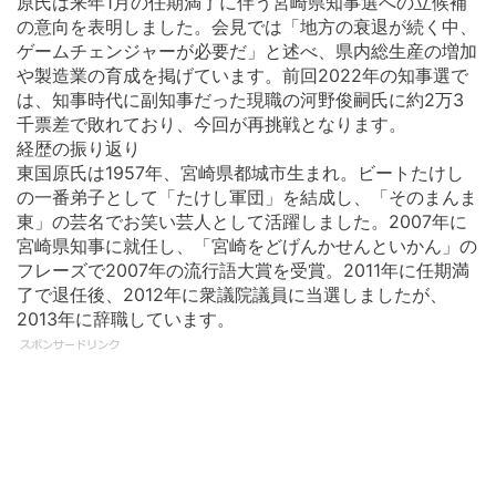
原氏は来年1月の任期満了に伴う宮崎県知事選への立候補
の意向を表明しました。会見では「地方の衰退が続く中、
ゲームチェンジャーが必要だ」と述べ、県内総生産の増加
や製造業の育成を掲げています。前回2022年の知事選で
は、知事時代に副知事だった現職の河野俊嗣氏に約2万3
千票差で敗れており、今回が再挑戦となります。
経歴の振り返り
東国原氏は1957年、宮崎県都城市生まれ。ビートたけし
の一番弟子として「たけし軍団」を結成し、「そのまんま
東」の芸名でお笑い芸人として活躍しました。2007年に
宮崎県知事に就任し、「宮崎をどげんかせんといかん」の
フレーズで2007年の流行語大賞を受賞。2011年に任期満
了で退任後、2012年に衆議院議員に当選しましたが、
2013年に辞職しています。