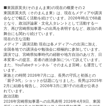
■東国原英夫(そのまんま東)の現在の概要その２
東国原英夫氏（そのまんま東）は、現在もメディアや講演
会などで幅広く活動を続けています。2026年時点で68歳
となり、政治評論家・文化人タレントとして活動する一
方、再び宮崎県知事選への出馬を表明するなど、政治の表
舞台にも関わり続けています。
現在の主な活動
メディア・講演活動 現在は各メディアへの出演に加え、
全国各地での講演会や勉強会に積極的に参加しています。
講演では、宮崎県知事時代の経験や地方自治のあり方、日
本変革への提言、若者の政治参加について訴えています。
また、YouTubeチャンネル「そのまんま宮崎」も運営して
います。
家族との時間 2026年7月には、長男の守氏と初孫との
「親子3代」ショットが話題になりました。長男は2025年
2月に結婚を報告し、2026年3月に第1子の出産が公表さ
れています。
政治活動
2026年宮崎県知事選への出馬表明 2026年4月9日、東国