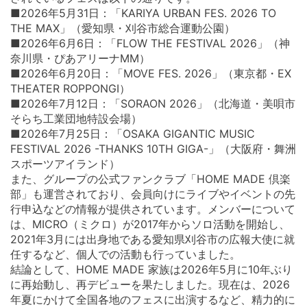
■2026年5月31日：「KARIYA URBAN FES. 2026 TO
THE MAX」（愛知県・刈谷市総合運動公園）
■2026年6月6日：「FLOW THE FESTIVAL 2026」（神
奈川県・ぴあアリーナMM）
■2026年6月20日：「MOVE FES. 2026」（東京都・EX
THEATER ROPPONGI）
■2026年7月12日：「SORAON 2026」（北海道・美唄市
そらち工業団地特設会場）
■2026年7月25日：「OSAKA GIGANTIC MUSIC
FESTIVAL 2026 -THANKS 10TH GIGA-」（大阪府・舞洲
スポーツアイランド）
また、グループの公式ファンクラブ「HOME MADE 倶楽
部」も運営されており、会員向けにライブやイベントの先
行申込などの情報が提供されています。メンバーについて
は、MICRO（ミクロ）が2017年からソロ活動を開始し、
2021年3月には出身地である愛知県刈谷市の広報大使に就
任するなど、個人での活動も行っていました。
結論として、HOME MADE 家族は2026年5月に10年ぶり
に再始動し、再デビューを果たしました。現在は、2026
年夏にかけて全国各地のフェスに出演するなど、精力的に