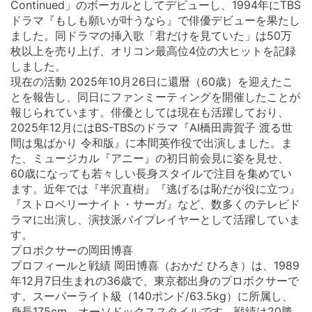
Continued」のボーカルとしてデビューし、1994年にTBS
ドラマ『もしも願いが叶うなら』で俳優デビューを果たし
ました。同ドラマの挿入歌「君だけを見ていた」は50万
枚以上を売り上げ、オリコン最高位4位の大ヒットを記録
しました。
現在の活動 2025年10月26日に還暦（60歳）を迎えたこ
とを報告し、同日にファンミーティングを開催したことが
報じられています。俳優としては現在も活躍しており、
2025年12月にはBS-TBSのドラマ『AI橋田壽賀子 渡る世
間は鬼ばかり 令和版』に本間英作役で出演しました。ま
た、ミュージカル『アニー』の初日前会見に姿を見せ、
60歳になっても若々しい長身スタイルで注目を集めてい
ます。近年では『半沢直樹』『逃げるは恥だが役に立つ』
『ストロベリーナイト・サーガ』など、数多くのテレビド
ラマに出演し、演技派バイプレイヤーとして活躍していま
す。
プロボクサーの岡田博喜
プロフィールと戦績 岡田博喜（おかだ ひろき）は、1989
年12月7日生まれの36歳で、東京都出身のプロボクサーで
す。スーパーライト級（140ポンド/63.5kg）に所属し、
身長175cm、オーソドックススタイルです。戦績は20勝