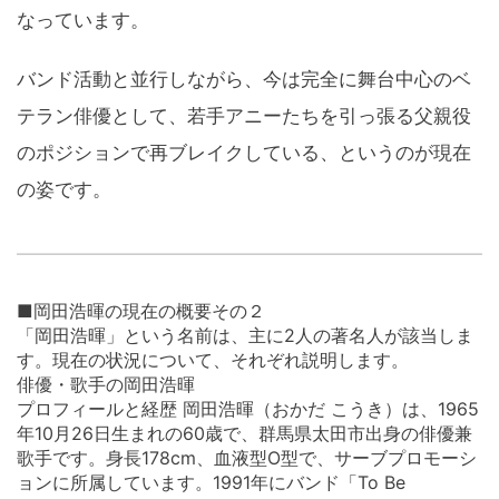
なっています。
バンド活動と並行しながら、今は完全に舞台中心のベ
テラン俳優として、若手アニーたちを引っ張る父親役
のポジションで再ブレイクしている、というのが現在
の姿です。
■岡田浩暉の現在の概要その２
「岡田浩暉」という名前は、主に2人の著名人が該当しま
す。現在の状況について、それぞれ説明します。
俳優・歌手の岡田浩暉
プロフィールと経歴 岡田浩暉（おかだ こうき）は、1965
年10月26日生まれの60歳で、群馬県太田市出身の俳優兼
歌手です。身長178cm、血液型O型で、サーブプロモーシ
ョンに所属しています。1991年にバンド「To Be