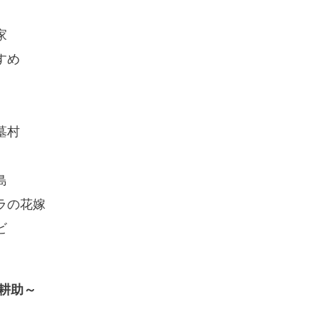
家
すめ
墓村
島
ラの花嫁
ビ
耕助～