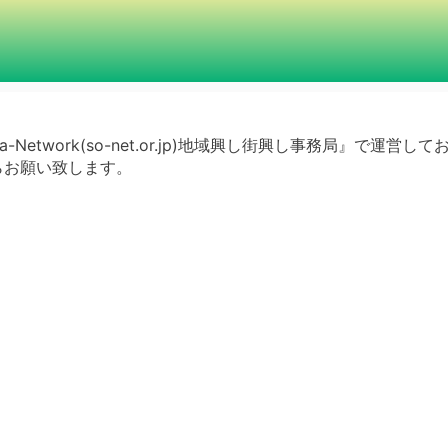
a-Network(so-net.or.jp)地域興し街興し事務局』で運営し
らお願い致します。