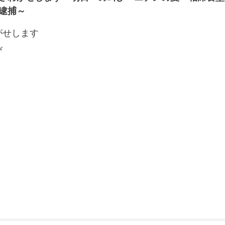
逮捕～
がせします
び