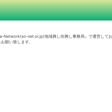
a-Network(so-net.or.jp)地域興し街興し事務局』で運営し
らお願い致します。