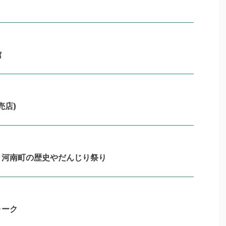
館
売店)
と河南町の歴史やだんじり祭り
ォーク