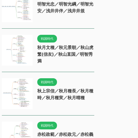
明智光忠／明智光綱／明智光
安／浅井井伴／浅井井規
戦国時代
秋月文種／秋元景朝／秋山虎
繁(信友)／秋山直国／明智秀
満
戦国時代
秋上宗信／秋月種長／秋月種
時／秋月種実／秋月晴種
戦国時代
赤松政範／赤松政元／赤松義