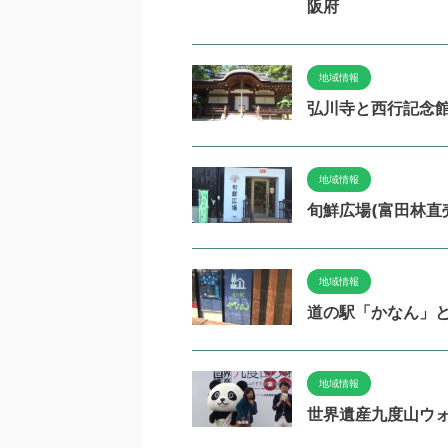
阪府
地域情報
弘川寺と西行記念
地域情報
旬鮮広場(富田林直
地域情報
道の駅「かなん」
地域情報
世界遺産九度山ウ