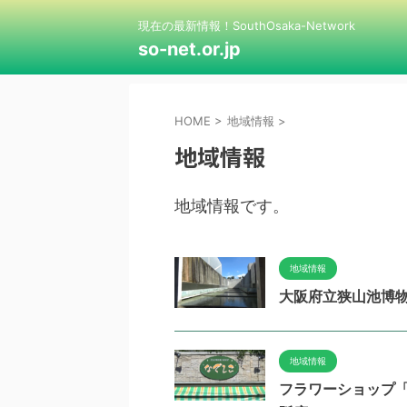
現在の最新情報！SouthOsaka-Network
so-net.or.jp
HOME
>
地域情報
>
地域情報
地域情報です。
地域情報
大阪府立狭山池博物
地域情報
フラワーショップ「